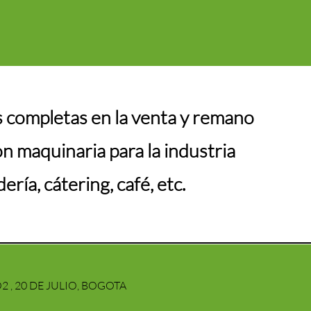
s completas en la venta y remano
n maquinaria para la industria
ría, cátering, café, etc.
2 , 20 DE JULIO, BOGOTA