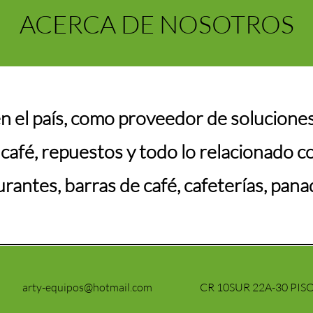
ACERCA DE NOSOTROS
en el país, como proveedor de solucione
café, repuestos y todo lo relacionado co
rantes, barras de café, cafeterías, panade
arty-equipos@hotmail.com
CR 10SUR 22A-30 PISO